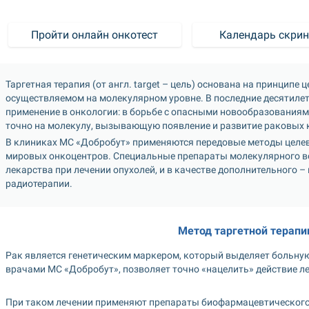
Пройти онлайн онкотест
Календарь скрин
Таргетная терапия (от англ. target – цель) основана на принципе
осуществляемом на молекулярном уровне. В последние десятилети
применение в онкологии: в борьбе с опасными новообразованиями
точно на молекулу, вызывающую появление и развитие раковых 
В клиниках МС «Добробут» применяются передовые методы целев
мировых онкоцентров. Специальные препараты молекулярного воз
лекарства при лечении опухолей, и в качестве дополнительного –
радиотерапии.
Метод таргетной терапи
Рак является генетическим маркером, который выделяет больную
врачами МС «Добробут», позволяет точно «нацелить» действие ле
При таком лечении применяют препараты биофармацевтического 