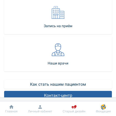
Запись на приём
Наши врачи
Как стать нашим пациентом
Контакт-центр
Удаление щитовидной железы (тиреоидэктомия)
 - это 
Добробут
Информация
Пациенту
Главная
Личный кабинет
Старый дизайн
Фондация
хирургическое удаление всей или части щитовидной железы. 