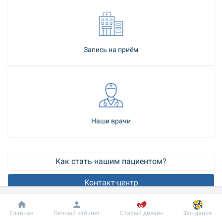
Запись на приём
Наши врачи
Как стать нашим пациентом?
Контакт-центр
Многие люди годами испытывают дискомфорт и не 
Добробут
Информация
Пациенту
Главная
Личный кабинет
Старый дизайн
Фондация
подозревают, что удалить подошвенные бородавки можно 