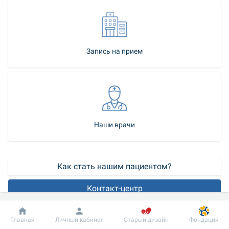
Запись на прием
Наши врачи
Как стать нашим пациентом?
Контакт-центр
Подошвенные бородавки – это вирусное заболевание, чаще 
Добробут
Информация
Пациенту
Главная
Личный кабинет
Старый дизайн
Фондация
всего новообразования доброкачественного характера, 