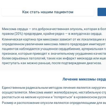
Как стать нашим пациентом
Миксома сердца — это доброкачественная опухоль, которая в боль
правом (20%) предсердии, крайне редко — в желудочках сердца.
Клиническая картина при миксомах зависит от их локализации и 
определенном увеличении миксома левого предсердия имитирует 
пациентов наблюдается учащенное сердцебиение, артериальная ги
признаки, которые приводят к значительному ухудшению качеств
более серьезных патологий, таких как инфаркт миокарда или ише
приступать как можно раньше, после подтверждения диагноза. 
Лечение миксомы сердц
Единственным радикальным методом лечения является хирургичес
осуществляется. Миксома имеет желеобразную, нестабильную стру
распасться на мелкие кусочки и "потеряться" в кровеносном русл
Размер и расположение опухоли являются определяющими для выб