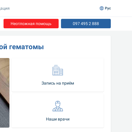
ация
Рус
Неотложная помощь
097 495 2 888
вой гематомы
Запись на приём
Наши врачи