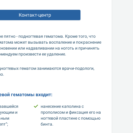
Контакт-центр
 пятно - подногтевая гематома. Кроме того, что 
матома может вызывать воспаление и покраснение 
новении или надавливании на ноготь и причинять 
омендуем произвести ее удаление.
дногтевых гематом занимаются врачи-подологи, 
о.
евой гематомы входит:
вавшейся 
нанесение каполина с 
ующим и 
прополисом и фиксация его на 
ьным 
ногтевой пластине с помощью 
пт”;
бинта.