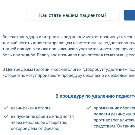
Как стать нашим пациентом?
Вследствие удара или травмы под ногтем может возникнуть черное
темный ноготь является зрелищем неэстетичным, подногтевая ге
тканей вокруг, а также повышенную чувствительность при прикос
боль при ходьбе. Если у вас возникла подногтевая гематома - рек
В Центре дерматологии и косметологии “Добробут” удалением по
которые помогут произвести процедуру безопасно и безболезненн
В процедуру по удалению подногт
дезинфекция стопы;
промывание образо
полости дезинфицир
выпускание крови из-под ногтя 
противовоспалител
через небольшое отверстие, 
средством “Октанисе
которое делают фрезой;