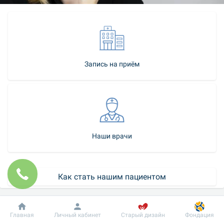
Запись на приём
Наши врачи
Как стать нашим пациентом
Контакт-центр
Добробут
Информация
Пациенту
Главная
Личный кабинет
Старый дизайн
Фондация