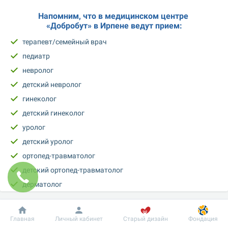
Напомним, что в медицинском центре 
«Добробут» в Ирпене ведут прием:
терапевт/семейный врач
педиатр
невролог
детский невролог
гинеколог
детский гинеколог
уролог
детский уролог
ортопед-травматолог
детский ортопед-травматолог
дерматолог
детский дерматолог
гастроэнтеролог
Добробут
Информация
Пациенту
Главная
Личный кабинет
Старый дизайн
Фондация
детский гастроэнтеролог