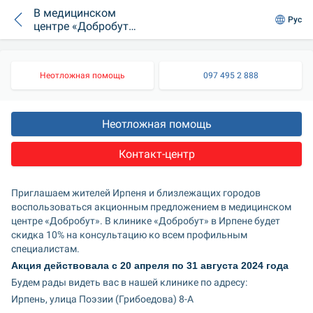
В медицинском
Рус
центре «Добробут»
в Ирпене действует
скидка 20% на
консультации всем
Неотложная помощь
097 495 2 888
врачам клиники
Неотложная помощь
Контакт-центр
Приглашаем жителей Ирпеня и близлежащих городов 
воспользоваться акционным предложением в медицинском 
центре «Добробут». В клинике «Добробут» в Ирпене будет 
скидка 10% на консультацию ко всем профильным 
специалистам.
Акция действовала с 20 апреля по 31 августа 2024 года
Будем рады видеть вас в нашей клинике по адресу:
Ирпень, улица Поэзии (Грибоедова) 8-А