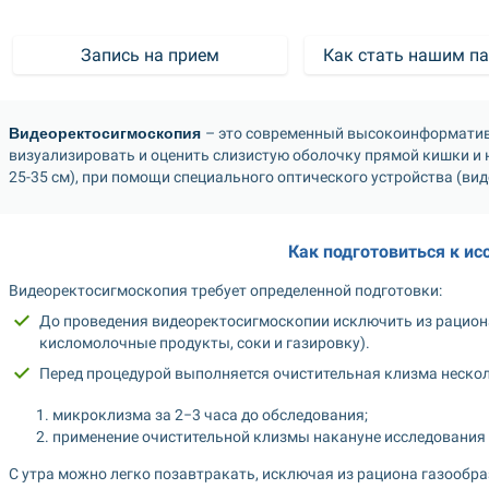
Запись на прием
Как стать нашим п
Видеоректосигмоскопия 
– это современный высокоинформатив
визуализировать и оценить слизистую оболочку прямой кишки и н
25-35 см), при помощи специального оптического устройства (ви
Как подготовиться к и
Видеоректосигмоскопия требует определенной подготовки: 
До проведения видеоректосигмоскопии исключить из рацион
кисломолочные продукты, соки и газировку).  
Перед процедурой выполняется очистительная клизма нескол
микроклизма за 2−3 часа до обследования;
применение очистительной клизмы накануне исследования в
С утра можно легко позавтракать, исключая из рациона газообр