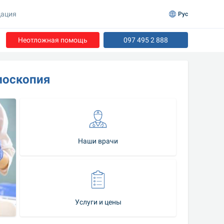
ация
Рус
Неотложная помощь
097 495 2 888
москопия
Наши врачи
Услуги и цены