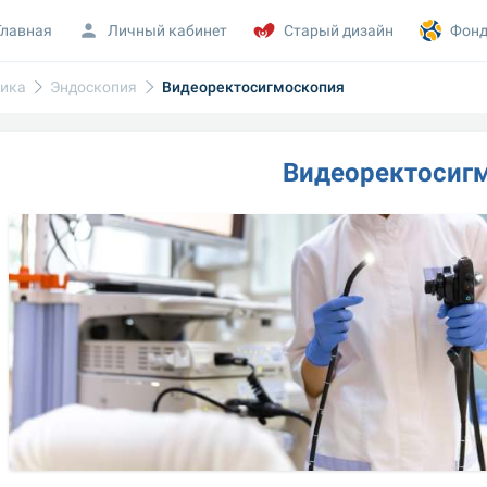
Главная
Личный кабинет
Старый дизайн
Фонд
тика
Эндоскопия
Видеоректосигмоскопия
Видеоректосиг