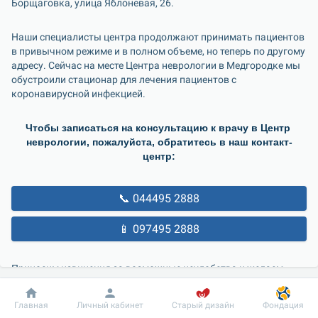
Борщаговка, улица Яблоневая, 26.
Наши специалисты центра продолжают принимать пациентов 
в привычном режиме и в полном объеме, но теперь по другому 
адресу. Сейчас на месте Центра неврологии в Медгородке мы 
обустроили стационар для лечения пациентов с 
коронавирусной инфекцией.
Чтобы записаться на консультацию к врачу в Центр 
неврологии, пожалуйста, обратитесь в наш контакт-
центр:
📞 044495 2888
📱 097495 2888
Приносим извинения за возможные неудобства и желаем 
крепкого здоровья.
Добробут
Информация
Пациенту
Главная
Личный кабинет
Старый дизайн
Фондация
Искренне ваш, "Добробут"