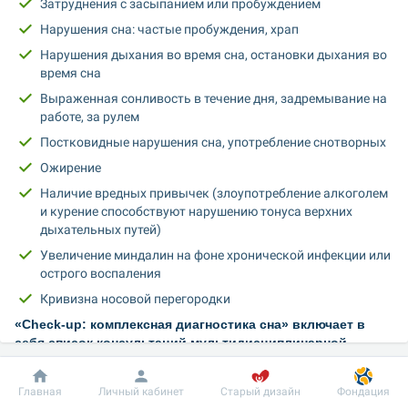
Затруднения с засыпанием или пробуждением
Нарушения сна: частые пробуждения, храп
Нарушения дыхания во время сна, остановки дыхания во 
время сна
Выраженная сонливость в течение дня, задремывание на 
работе, за рулем
Постковидные нарушения сна, употребление снотворных
Ожирение
Наличие вредных привычек (злоупотребление алкоголем 
и курение способствуют нарушению тонуса верхних 
дыхательных путей)
Увеличение миндалин на фоне хронической инфекции или 
острого воспаления
Кривизна носовой перегородки
«Check-up: комплексная диагностика сна» включает в 
себя список консультаций мультидисциплинарной 
команды и обследований, необходимых для выявления 
причин нарушения сна.
Добробут
Информация
Пациенту
Главная
Личный кабинет
Старый дизайн
Фондация