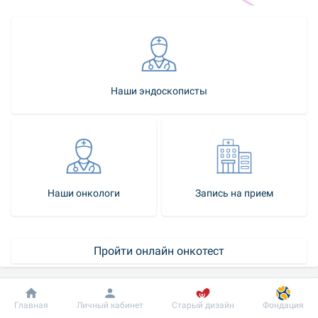
Наши эндоскописты
Наши онкологи
Запись на прием
Пройти онлайн онкотест
Календарь скринингов
Добробут
Информация
Пациенту
Главная
Личный кабинет
Старый дизайн
Фондация
Как стать нашим пациентом