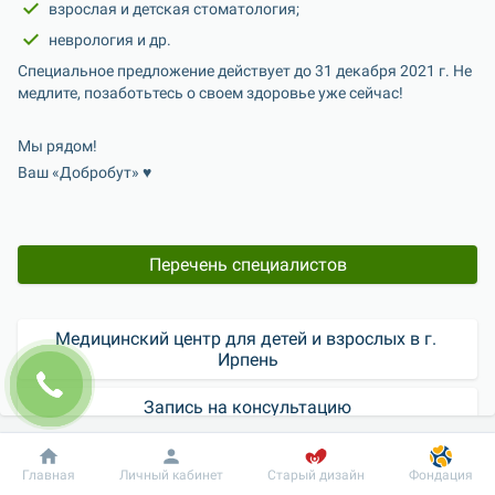
взрослая и детская стоматология;
неврология и др.
Специальное предложение действует до 31 декабря 2021 г. Не 
медлите, позаботьтесь о своем здоровье уже сейчас!
Мы рядом!
Ваш «Добробут» ♥
Перечень специалистов
Медицинский центр для детей и взрослых в г. 
Ирпень
Запись на консультацию
Контакт-центр
Добробут
Информация
Пациенту
Главная
Личный кабинет
Старый дизайн
Фондация