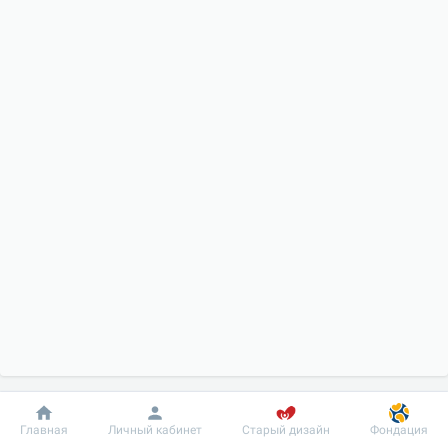
Добробут
Информация
Пациенту
Главная
Личный кабинет
Старый дизайн
Фондация