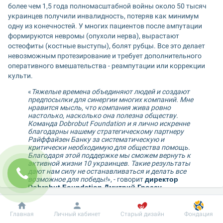
более чем 1,5 года полномасштабной войны около 50 тысяч 
украинцев получили инвалидность, потеряв как минимум 
одну из конечностей. У многих пациентов после ампутации 
формируются невромы (опухоли нерва), вырастают 
остеофиты (костные выступы), болят рубцы. Все это делает 
невозможным протезирование и требует дополнительного 
оперативного вмешательства - реампутации или коррекции 
культи.
«
Тяжелые времена объединяют людей и создают 
предпосылки для синергии многих компаний. Мне 
нравится мысль, что компания жива ровно 
настолько, насколько она полезна обществу. 
Команда Dobrobut Foundation и я лично искренне 
благодарны нашему стратегическому партнеру 
Райффайзен Банку за систематическую и 
критически необходимую для общества помощь. 
Благодаря этой поддержке мы сможем вернуть к 
активной жизни 10 украинцев. Такие результаты 
дают нам силу не останавливаться и делать все 
возможное для победы!
», - говорит 
директор 
Dobrobut Foundation Дмитрий Гроссу
.
«
В условиях войны каждый день становится 
испытанием на прочность и устойчивость для 
Добробут
Информация
Пациенту
Главная
Личный кабинет
Старый дизайн
Фондация
нашего общества. Перед внешней угрозой нет 