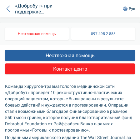
«Добробут» при
Рус
поддержке
Райффайзен Банка
бесплатно
прооперирует 10
Неотложная помощь
097 495 2 888
украинцев,
потерявших
конечности
Неотложная помощь
Контакт-центр
Команда хирургов-травматологов медицинской сети 
«Добробут» проведет 10 реконструктивно-пластических 
операций пациентам, которые были ранены в результате 
боевых действий и нуждаются в протезировании. Операции 
стали возможными благодаря финансированию в размере 
550 тысяч гривен, которое получил благотворительный фонд 
Dobrobut Foundation от Райффайзен Банка в рамках 
программы «Готовы к протезированию». 
По данным американского издания The Wall Street Journal, за 