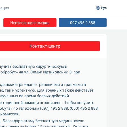
ация
Рус
Неотложная помощь
097 495 2 888
Контакт-центр
лучить бесплатную хирургическую и 
робут» на ул. Семьи Идзиковских, 3, при 
данские граждане с ранениями и травмами в 
ю, так и ургентную. Для военных также действует 
лученных во время боевых действий.
литационной помощи ограничено. Чтобы получить 
та» по телефонам (097) 495 2 888, (050) 495 2 888, 
 комиссия.
да. Благодаря этому бесплатную медицинскую 
я получили более 2,3 тыс пациентов. Хирурги 