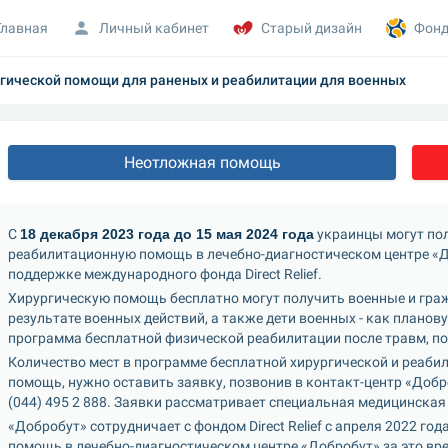
Главная
Личный кабинет
Старый дизайн
Фонд
гической помощи для раненых и реабилитации для военных
Неотложная помощь
С 
18 декабря 2023 года до 15 мая 2024 года
 украинцы могут по
реабилитационную помощь в лечебно-диагностическом центре «Доб
поддержке международного фонда Direct Relief.
Хирургическую помощь бесплатно могут получить военные и граж
результате военных действий, а также дети военных - как планову
программа бесплатной физической реабилитации после травм, по
Количество мест в программе бесплатной хирургической и реаби
помощь, нужно оставить заявку, позвонив в контакт-центр «Добробу
(044) 495 2 888. Заявки рассматривает специальная медицинская
«Добробут» сотрудничает с фондом Direct Relief с апреля 2022 го
помощь в лечебно-диагностическом центре «Добробут» за это врем