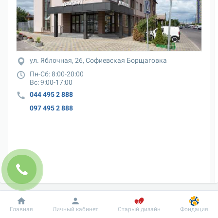
ул. Яблочная, 26, Софиевская Борщаговка
Пн-Сб: 8:00-20:00

Вс: 9:00-17:00
044 495 2 888
097 495 2 888
Добробут
Информация
Пациенту
Главная
Личный кабинет
Старый дизайн
Фондация