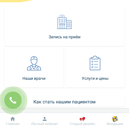
Запись на приём
Наши врачи
Услуги и цены
Как стать нашим пациентом
Истории пациентов
Добробут
Информация
Пациенту
Главная
Личный кабинет
Старый дизайн
Фондация
Контакт-центр