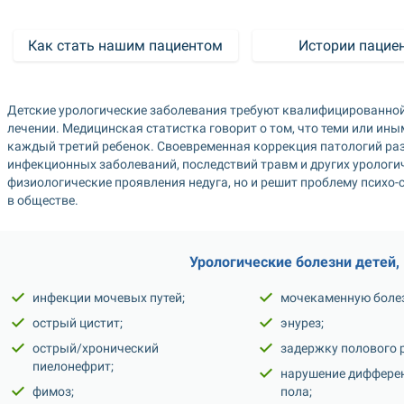
Как стать нашим пациентом
Истории пацие
Детские урологические заболевания требуют квалифицированной
лечении. Медицинская статистка говорит о том, что теми или ин
каждый третий ребенок. Своевременная коррекция патологий раз
инфекционных заболеваний, последствий травм и других урологич
физиологические проявления недуга, но и решит проблему психо-с
в обществе.  
Урологические болезни детей,
инфекции мочевых путей;
мочекаменную болез
острый цистит;
энурез;
острый/хронический 
задержку полового 
пиелонефрит;
нарушение дифферен
фимоз;
пола;