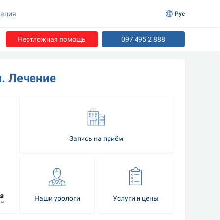
ация
Рус
Неотложная помощь
097 495 2 888
я. Лечение
Запись на приём
Наши урологи
Услуги и цены