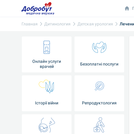
Главная
Дитинология
Детская урология
Лечен
Онлайн услуги
Безоплатні послуги
врачей
Iсторії війни
Репродуктология