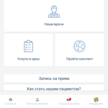
Наши врачи
Услуги и цены
Пройти онкотест
Запись на прием
Как стать нашим пациентом?
Контакт-центр
Добробут
Информация
Пациенту
Главная
Личный кабинет
Старый дизайн
Фондация