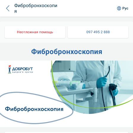
Фибробронхоскопи
Рус
я
Неотложная помощь
097 495 2 888
Фибробронхоскопия