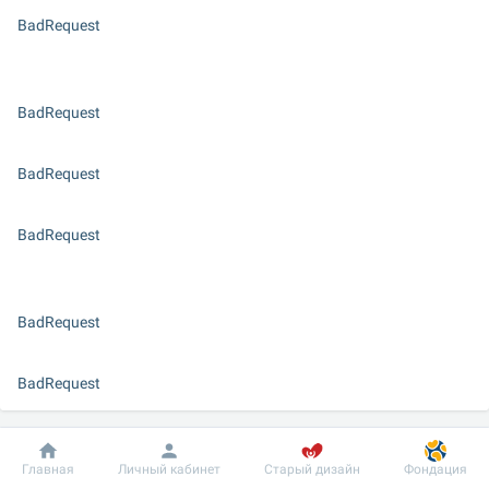
BadRequest
BadRequest
BadRequest
BadRequest
BadRequest
BadRequest
BadRequest
Добробут
Информация
Пациенту
Главная
Личный кабинет
Старый дизайн
Фондация