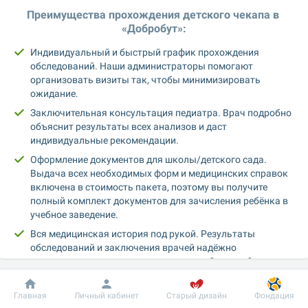
Преимущества прохождения детского чекапа в 
«Добробут»:
Индивидуальный и быстрый график прохождения 
обследований. Наши администраторы помогают 
организовать визиты так, чтобы минимизировать 
ожидание.
Заключительная консультация педиатра. Врач подробно 
объяснит результаты всех анализов и даст 
индивидуальные рекомендации.
Оформление документов для школы/детского сада. 
Выдача всех необходимых форм и медицинских справок 
включена в стоимость пакета, поэтому вы получите 
полный комплект документов для зачисления ребёнка в 
учебное заведение.
Вся медицинская история под рукой. Результаты 
обследований и заключения врачей надёжно 
сохраняются в электронном виде в удобном мобильном 
приложении «Добробут».
Добробут
Информация
Пациенту
Главная
Личный кабинет
Старый дизайн
Фондация
Стоимость комплексной программы «Садик + первый 