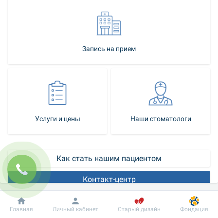
Запись на прием
Услуги и цены
Наши стоматологи
Как стать нашим пациентом
Контакт-центр
Всю большую популярность в Украине среди методов 
Добробут
Информация
Пациенту
Главная
Личный кабинет
Старый дизайн
Фондация
протезирования зубов набирают коронки из диоксида 