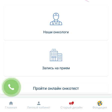
Наши онкологи
Запись на прием
Пройти онлайн онкотест
Календарь скринингов
Добробут
Информация
Пациенту
Главная
Личный кабинет
Старый дизайн
Фондация
Как стать нашим пациентом