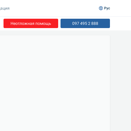
ация
Рус
Неотложная помощь
097 495 2 888