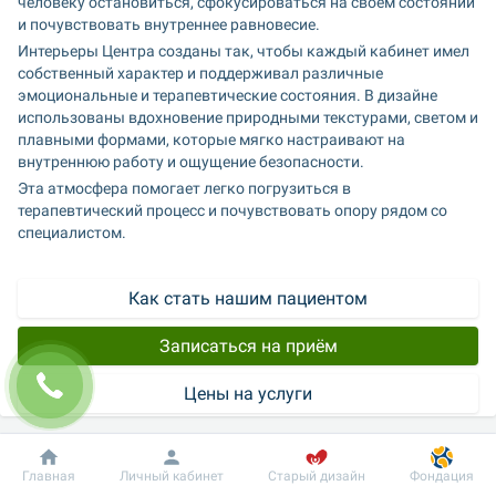
человеку остановиться, сфокусироваться на своем состоянии 
и почувствовать внутреннее равновесие.
Интерьеры Центра созданы так, чтобы каждый кабинет имел 
собственный характер и поддерживал различные 
эмоциональные и терапевтические состояния. В дизайне 
использованы вдохновение природными текстурами, светом и 
плавными формами, которые мягко настраивают на 
внутреннюю работу и ощущение безопасности.
Эта атмосфера помогает легко погрузиться в 
терапевтический процесс и почувствовать опору рядом со 
специалистом.
Как стать нашим пациентом
Записаться на приём
Цены на услуги
Услуги центра
Добробут
Информация
Пациенту
Главная
Личный кабинет
Старый дизайн
Фондация
В Центре психического здоровья работает 