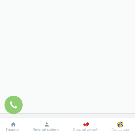
Добробут
Информация
Пациенту
Главная
Личный кабинет
Старый дизайн
Фондация