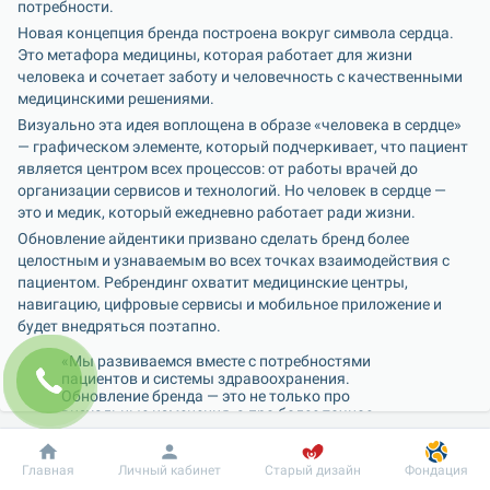
потребности.
Новая концепция бренда построена вокруг символа сердца. 
Это метафора медицины, которая работает для жизни 
человека и сочетает заботу и человечность с качественными 
медицинскими решениями.
Визуально эта идея воплощена в образе «человека в сердце» 
— графическом элементе, который подчеркивает, что пациент 
является центром всех процессов: от работы врачей до 
организации сервисов и технологий. Но человек в сердце — 
это и медик, который ежедневно работает ради жизни.
Обновление айдентики призвано сделать бренд более 
целостным и узнаваемым во всех точках взаимодействия с 
пациентом. Ребрендинг охватит медицинские центры, 
навигацию, цифровые сервисы и мобильное приложение и 
будет внедряться поэтапно.
«Мы развиваемся вместе с потребностями 
пациентов и системы здравоохранения. 
Обновление бренда — это не только про 
визуальные изменения, а про более точное 
отражение нашего подхода: медицина должна 
быть понятной, человечной и одновременно 
качественной и современной. Нам важно, чтобы в 
Добробут
Информация
Пациенту
Главная
Личный кабинет
Старый дизайн
Фондация
каждой точке взаимодействия человек 