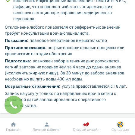
исключить инфекционные заболевания - гепатиты В и С, 
сифилис, что позволяет избежать эпидемических 
вспышек в стационаре, заражения медицинского 
персонала.
Отклонение любого показателя от референтных значений 
требует консультации врача-специалиста.
Показания:
 плановое оперативное вмешательство
Противопоказания:
 острые воспалительные процессы или 
хронические в стадии обострения
Подготовка: 
возможен забор в течение дня: допускается 
легкий завтрак не позднее чем за 4 часа до сдачи анализа 
(исключить жирную пищу). За 30 минут до забора анализов 
необходимо выпить воды 400 мл воды.
Возрастные ограничения: 
услуга предоставляется с 18 лет.
Запись на услугу только по направлению врача сети и с 
указанной датой запланированного оперативного 
вмешательства.
Дополнительную информацию о программе вы можете 
получить по телефону контакт-центра
 (график работы 
Добробут
Информация
Пациенту
Главная
Личный кабинет
Старый дизайн
Фондация
менеджера Пн-Вс с 8:00 до 20:00)