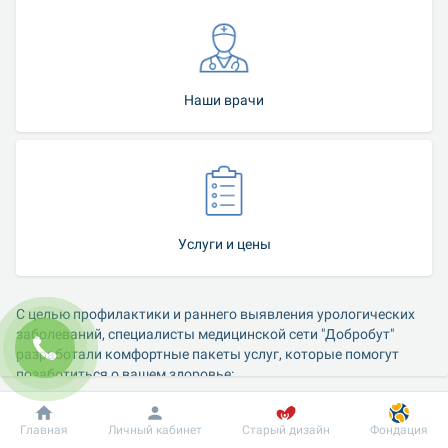
Наши врачи
Услуги и цены
С целью профилактики и раннего выявления урологических 
заболеваний, специалисты медицинской сети "Добробут" 
разработали комфортные пакеты услуг, которые помогут 
позаботиться о вашем здоровье:
Комплекс услуг, входящих в пакет "Универсальный check-
Добробут
Информация
Пациенту
Главная
Личный кабинет
Старый дизайн
Фондация
up мужской", направленный на профилактику и 