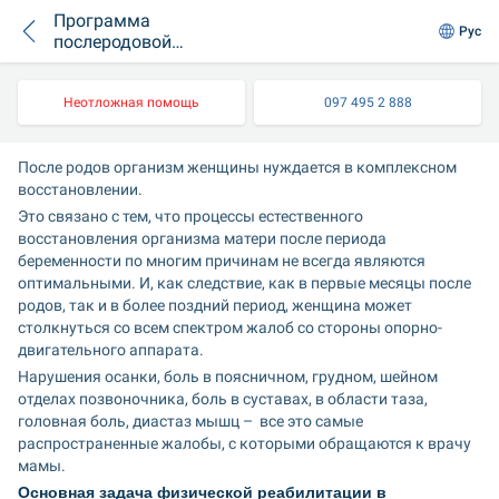
Программа
Рус
послеродовой
реабилитации
Неотложная помощь
097 495 2 888
После родов организм женщины нуждается в комплексном 
восстановлении.
Это связано с тем, что процессы естественного 
восстановления организма матери после периода 
беременности по многим причинам не всегда являются 
оптимальными. И, как следствие, как в первые месяцы после 
родов, так и в более поздний период, женщина может 
столкнуться со всем спектром жалоб со стороны опорно-
двигательного аппарата.
Нарушения осанки, боль в поясничном, грудном, шейном 
отделах позвоночника, боль в суставах, в области таза, 
головная боль, диастаз мышц –  все это самые 
распространенные жалобы, с которыми обращаются к врачу 
мамы.
Основная задача физической реабилитации в 