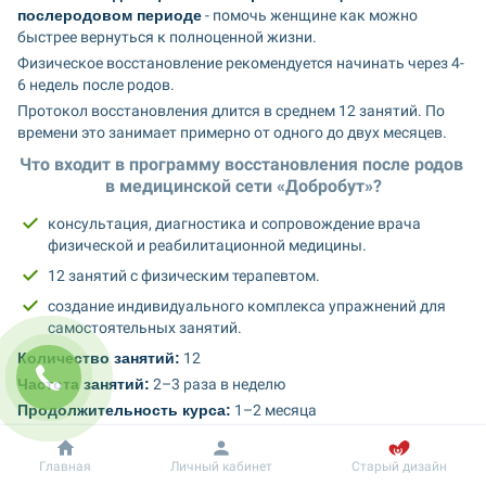
послеродовом периоде
 - помочь женщине как можно 
быстрее вернуться к полноценной жизни.
Физическое восстановление рекомендуется начинать через 4-
6 недель после родов.
Протокол восстановления длится в среднем 12 занятий. По 
времени это занимает примерно от одного до двух месяцев.
Что входит в программу восстановления после родов 
в медицинской сети «Добробут»?
консультация, диагностика и сопровождение врача 
физической и реабилитационной медицины.
12 занятий с физическим терапевтом. 
создание индивидуального комплекса упражнений для 
самостоятельных занятий. 
Количество занятий:
 12 
Частота занятий:
 2–3 раза в неделю
Продолжительность курса:
 1–2 месяца
Этапы программы послеродового восстановления:
Добробут
Информация
Главная
Личный кабинет
Старый дизайн
Перед началом занятий пациентку консультирует врач 