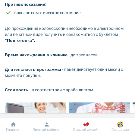
Противопоказание:
тяжелое соматическое состояние.
До прохождения колоноскопии необходимо в электронном 
или печатном виде получить и ознакомиться с буклетом
“
Подготовка
”.
Время нахождения в клинике
 - до трех часов.
Длительность программы
 - пакет действует один месяц с 
момента покупки.
Стоимость 
- в соответствии с прайс-листом.
Добробут
Информация
Пациенту
Главная
Личный кабинет
Старый дизайн
Фондация