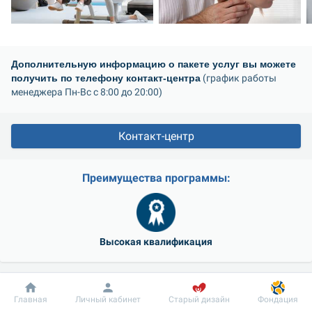
Дополнительную информацию о пакете услуг вы можете 
получить по телефону контакт-центра
 (график работы 
менеджера Пн-Вс с 8:00 до 20:00)
Контакт-центр
Преимущества программы:
Высокая квалификация
Широкий спектр специальностей
Добробут
Информация
Пациенту
Главная
Личный кабинет
Старый дизайн
Фондация