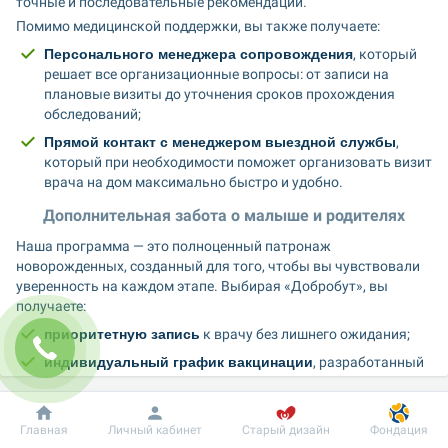
точные и последовательные рекомендации.
Помимо медицинской поддержки, вы также получаете:
Персонального менеджера сопровождения
, который 
решает все организационные вопросы: от записи на 
плановые визиты до уточнения сроков прохождения 
обследований;
Прямой контакт с менеджером выездной службы
, 
который при необходимости поможет организовать визит 
врача на дом максимально быстро и удобно.
Дополнительная забота о малыше и родителях
Наша программа — это полно﻿ценный патронаж 
новорожденных, созданный для того, чтобы вы чувствовали 
уверенность на каждом этапе. Выбирая «Добробут», вы 
получаете:
приоритетную запись
 к врачу без лишнего ожидания;
индивидуальный график вакцинации
, разработанный 
педиатром с учетом состояния здоровья ребенка;
возможность выкупить вакцины
, входящие в 
Добробут
Информация
Пациенту
обязательный календарь вакцинации;
Главная
Личный кабинет
Старый дизайн
Фондация