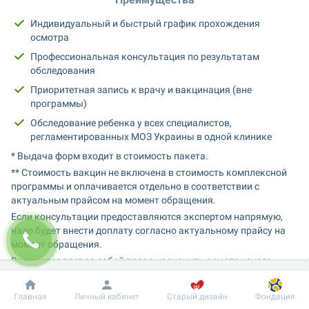
Индивидуальный и быстрый график прохождения 
осмотра
Профессиональная консультация по результатам 
обследования
Приоритетная запись к врачу и вакцинация (вне 
программы)
Обследование ребенка у всех специалистов, 
регламентированных МОЗ Украины в одной клинике
* Выдача форм входит в стоимость пакета.
** Стоимость вакцин не включена в стоимость комплексной 
программы и оплачивается отдельно в соответствии с 
актуальным прайсом на момент обращения.
Если консультации предоставляются экспертом напрямую, 
надо будет внести доплату согласно актуальному прайсу на 
момент обращения.
Врач оставляет за собой право назначить осмотр узкого 
специалиста вне программы.
Другие специалисты / исследования по показаниям / доплата 
Добробут
Информация
Пациенту
Главная
Личный кабинет
Старый дизайн
Фондация
за эксперта направления за отдельную плату, согласно 