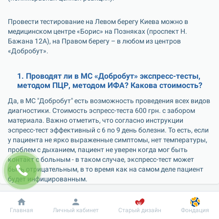
Провести тестирование на Левом берегу Киева можно в 
медицинском центре «Борис» на Позняках (проспект Н. 
Бажана 12А), на Правом берегу – в любом из центров 
«Добробут».
1. Проводят ли в МС «Добробут» экспресс-тесты, 
методом ПЦР, методом ИФА? Какова стоимость?
Да, в МС "Добробут" есть возможность проведения всех видов 
диагностики. Стоимость эспресс-теста 600 грн. с забором 
материала. Важно отметить, что согласно инструкции 
эспресс-тест эффективный с 6 по 9 день болезни. То есть, если 
у пациента не ярко выраженные симптомы, нет температуры, 
проблем с дыханием, пациент не уверен когда мог быть 
контакт с больным - в таком случае, экспресс-тест может 
быть отрицательным, в то время как на самом деле пациент 
будет инфицированным.
Стоимость выявления РНК COVID-19 методом ПЦР - 990 грн. с 
Добробут
Информация
Пациенту
Главная
Личный кабинет
Старый дизайн
Фондация
забором материала. Перед забором в обязательном порядке 