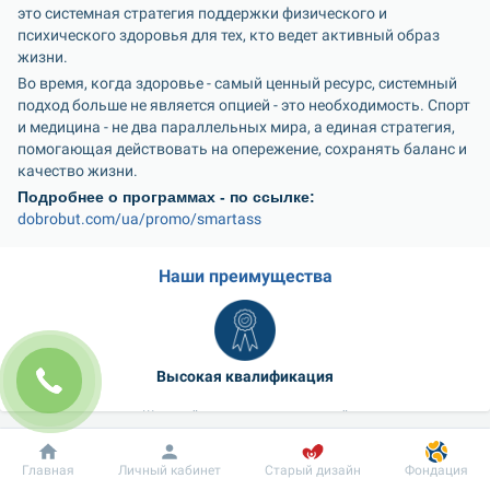
это системная стратегия поддержки физического и 
психического здоровья для тех, кто ведет активный образ 
жизни.
Во время, когда здоровье - самый ценный ресурс, системный 
подход больше не является опцией - это необходимость. Спорт 
и медицина - не два параллельных мира, а единая стратегия, 
помогающая действовать на опережение, сохранять баланс и 
качество жизни.
Подробнее о программах - по ссылке:
dobrobut.com/ua/promo/smartass
Наши преимущества
Высокая квалификация
Широкий спектр специальностей
Добробут
Информация
Пациенту
Главная
Личный кабинет
Старый дизайн
Фондация