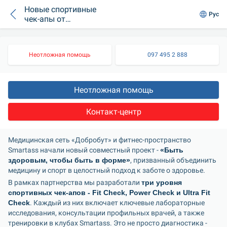
Новые спортивные
Рус
чек-апы от
«Добробут» и
Smartass:
партнерство
Неотложная помощь
097 495 2 888
медицины и
фитнеса
Неотложная помощь
Контакт-центр
Медицинская сеть «Добробут» и фитнес-пространство 
Smartass начали новый совместный проект - 
«Быть 
здоровым, чтобы быть в форме»
, призванный объединить 
медицину и спорт в целостный подход к заботе о здоровье.
В рамках партнерства мы разработали 
три уровня 
спортивных чек-апов - Fit Check, Power Check и Ultra Fit 
Check
. Каждый из них включает ключевые лабораторные 
исследования, консультации профильных врачей, а также 
тренировки в клубах Smartass. Это не просто диагностика - 