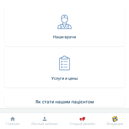
Наши врачи
Услуги и цены
Як стати нашим пацієнтом
Записаться на приём
Добробут
Информация
Пациенту
Главная
Личный кабинет
Старый дизайн
Фондация