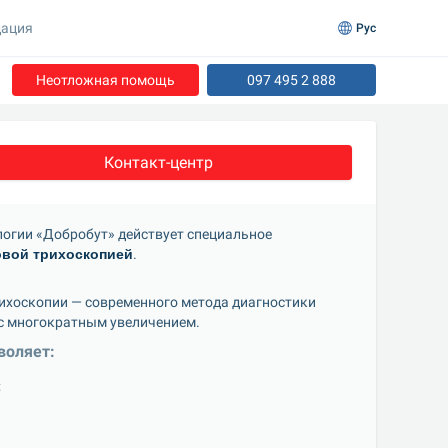
ация
Рус
Неотложная помощь
097 495 2 888
Контакт-центр
логии «Добробут» действует специальное 
овой трихоскопией
.
ихоскопии — современного метода диагностики 
 с многократным увеличением.
воляет:
;