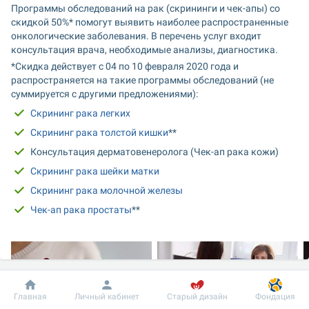
Программы обследований на рак (скрининги и чек-апы) со 
скидкой 50%* помогут выявить наиболее распространенные 
онкологические заболевания. В перечень услуг входит 
консультация врача, необходимые анализы, диагностика.
*Скидка действует с 04 по 10 февраля 2020 года и 
распространяется на такие программы обследований (не 
суммируется с другими предложениями):
Скрининг рака легких
Скрининг рака толстой кишки
**
Консультация дерматовенеролога (Чек-ап рака кожи)
Скрининг рака шейки матки
Скрининг рака молочной железы
Чек-ап рака простаты
**
Добробут
Информация
Пациенту
Главная
Личный кабинет
Старый дизайн
Фондация