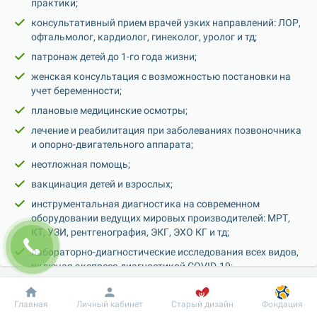
практики;
консультативный прием врачей узких направлений: ЛОР, 
офтальмолог, кардиолог, гинеколог, уролог и тд;
патронаж детей до 1-го года жизни;
женская консультация с возможностью постановки на 
учет беременности;
плановые медицинские осмотры;
лечение и реабилитация при заболеваниях позвоночника 
и опорно-двигательного аппарата;
неотложная помощь;
вакцинация детей и взрослых;
инструментальная диагностика на современном 
оборудовании ведущих мировых производителей: МРТ, 
КТ, УЗИ, рентгенография, ЭКГ, ЭХО КГ и тд;
лабораторно-диагностические исследования всех видов, 
включая экспресс-диагностикой COVID-19;
также в центре работают аптека и оптика.
Добробут
Информация
Пациенту
Главная
Личный кабинет
Старый дизайн
Фондация