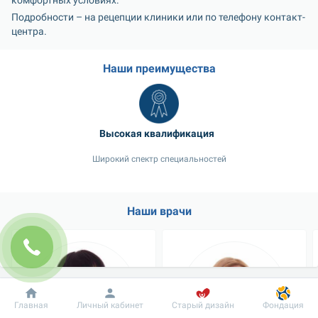
комфортных условиях.
Подробности – на рецепции клиники или по телефону контакт-
центра.
Наши преимущества
Высокая квалификация	
Широкий спектр специальностей
Наши врачи
Добробут
Информация
Пациенту
Главная
Личный кабинет
Старый дизайн
Фондация