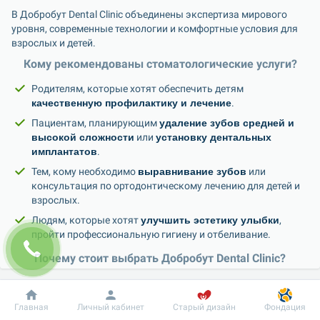
В Добробут Dental Clinic объединены экспертиза мирового 
уровня, современные технологии и комфортные условия для 
взрослых и детей.
Кому рекомендованы стоматологические услуги?
Родителям, которые хотят обеспечить детям 
качественную профилактику и лечение
.
Пациентам, планирующим 
удаление зубов средней и 
высокой сложности
 или 
установку дентальных 
имплантатов
.
Тем, кому необходимо 
выравнивание зубов
 или 
консультация по ортодонтическому лечению для детей и 
взрослых.
Людям, которые хотят 
улучшить эстетику улыбки
, 
пройти профессиональную гигиену и отбеливание.
Почему стоит выбрать Добробут Dental Clinic?
Профессиональная команда.
 Врачи с большим 
клиническим опытом, работающие по международным 
Добробут
Информация
Пациенту
Главная
Личный кабинет
Старый дизайн
Фондация
протоколам.