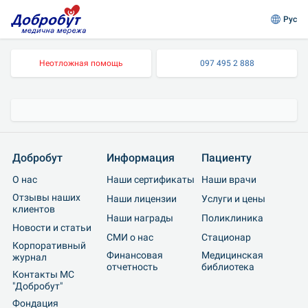
Рус
Неотложная помощь
097 495 2 888
Добробут
Информация
Пациенту
О нас
Наши сертификаты
Наши врачи
Отзывы наших 
Наши лицензии
Услуги и цены
клиентов
Наши награды
Поликлиника
Новости и статьи
СМИ о нас
Cтационар
Корпоративный 
Финансовая 
Медицинская 
журнал
отчетность
библиотека
Контакты МС 
"Добробут"
Фондация 