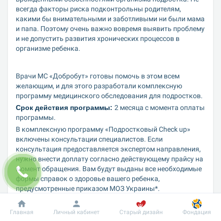
всегда факторы риска подконтрольны родителям, 
какими бы внимательными и заботливыми ни были мама 
и папа. Поэтому очень важно вовремя выявить проблему 
и не допустить развития хронических процессов в 
организме ребенка. 
Врачи МС «Добробут» готовы помочь в этом всем 
желающим, и для этого разработали комплексную 
программу медицинского обследования для подростков.
Срок действия программы: 
2 месяца с момента оплаты 
программы.
В комплексную программу «Подростковый Check up» 
включены консультации специалистов. Если 
консультация предоставляется экспертом направления, 
нужно внести доплату согласно действующему прайсу на 
момент обращения. Вам будут выданы все необходимые 
формы справок о здоровье вашего ребенка, 
предусмотренные приказом МОЗ Украины*.
Главная
Личный кабинет
Старый дизайн
Фондация
Преимущества программы: