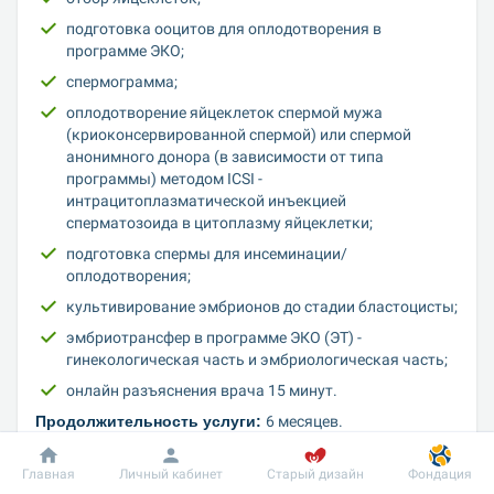
подготовка ооцитов для оплодотворения в 
программе ЭКО;
спермограмма;
оплодотворение яйцеклеток спермой мужа 
(криоконсервированной спермой) или спермой 
анонимного донора (в зависимости от типа 
программы) методом ICSI - 
интрацитоплазматической инъекцией 
сперматозоида в цитоплазму яйцеклетки;
подготовка спермы для инсеминации/
оплодотворения;
культивирование эмбрионов до стадии бластоцисты;
эмбриотрансфер в программе ЭКО (ЭТ) - 
гинекологическая часть и эмбриологическая часть;
онлайн разъяснения врача 15 минут.
Продолжительность услуги: 
6 месяцев.
Кто выполняет:
 акушер-гинеколог репродуктолог, 
биолог, анестезиолог.
Главная
Личный кабинет
Старый дизайн
Фондация