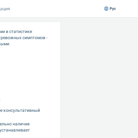
ация
Рус
и в статистике 
тревожных симптомов - 
ными.
:
е консультативный 
ельно наличие 
устанавливает 