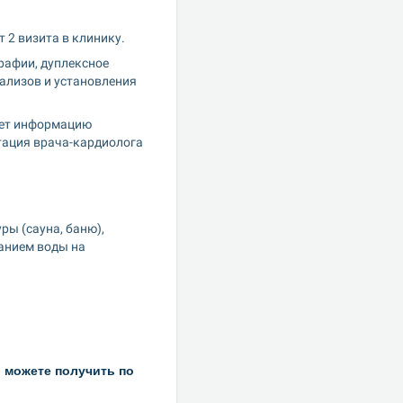
 2 визита в клинику.
рафии, дуплексное 
ализов и установления 
ает информацию 
тация врача-кардиолога 
ы (сауна, баню), 
анием воды на 
можете получить по 