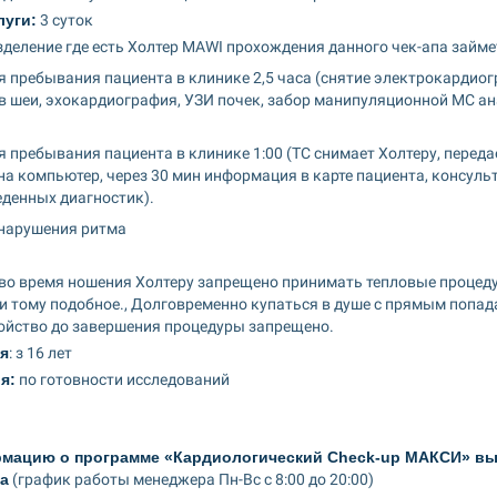
луги:
 3 суток
зделение где есть Холтер MAWI прохождения данного чек-апа займет
я пребывания пациента в клинике 2,5 часа (снятие электрокардиог
в шеи, эхокардиография, УЗИ почек, забор манипуляционной МС ан
я пребывания пациента в клинике 1:00 (ТС снимает Холтеру, перед
на компьютер, через 30 мин информация в карте пациента, консуль
еденных диагностик).
 нарушения ритма
 во время ношения Холтеру запрещено принимать тепловые процедур
, и тому подобное., Долговременно купаться в душе с прямым попад
ройство до завершения процедуры запрещено.
я
: з 16 лет
я:
 по готовности исследований
ацию о программе «Кардиологический Check-up МАКСИ» вы 
ра
 (график работы менеджера Пн-Вс с 8:00 до 20:00)