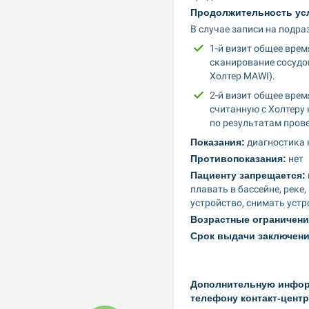
Продолжительность ус
В случае записи на подра
1-й визит общее врем
сканирование сосудо
Холтер MAWI).
2-й визит общее врем
считанную с Холтеру 
по результатам пров
Показания:
 диагностика
Противопоказания:
 нет
Пациенту запрещается:
плавать в бассейне, реке
устройство, снимать уст
Возрастные ограничени
Срок выдачи заключени
Дополнительную информ
телефону контакт-цент