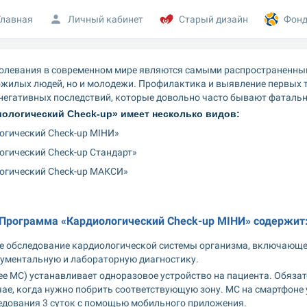
Главная
Личный кабинет
Старый дизайн
Фонд
олевания в современном мире являются самыми распространенным
ожилых людей, но и молодежи. Профилактика и выявление первых 
негативных последствий, которые довольно часто бывают фаталь
ологический Check-up» имеет несколько видов:
гический Check-up MIНИ»
гический Check-up Стандарт»
огический Check-up МАКСИ»
Программа «Кардиологический Check-up MIНИ» содержит
е обследование кардиологической системы организма, включающе
рументальную и лабораторную диагностику.
е МС) устанавливает одноразовое устройство на пациента. Обязат
чае, когда нужно побрить соответствующую зону. МС на смартфоне 
едования 3 суток с помощью мобильного приложения.