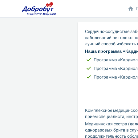
Сердечно-сосудистые заб
заболеваний не только п
лучший способ избежать 
Наша программа «Карди
Программа «Кардиоло
Программа «Кардиоло
Программа «Кардиол
Комплексное медицинско
прием специалиста, инст
Медицинская сестра (дале
одноразовых бритв в слу
продолжительность обсл