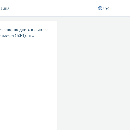
ация
Рус
е опорно-двигательного 
ажера (БФТ), что 