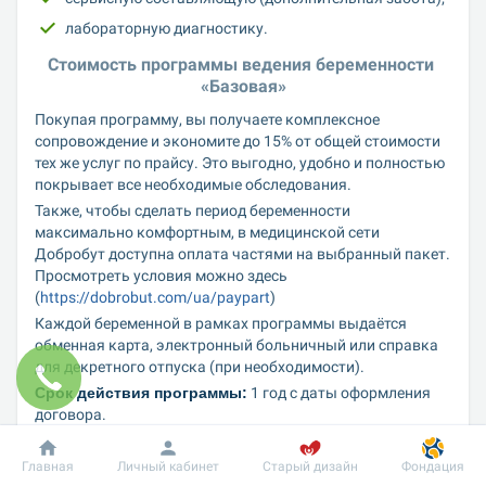
лабораторную диагностику.
Стоимость программы ведения беременности 
«Базовая»
Покупая программу, вы получаете комплексное 
сопровождение и экономите до 15% от общей стоимости 
тех же услуг по прайсу. Это выгодно, удобно и полностью 
покрывает все необходимые обследования.
Также, чтобы сделать период беременности 
максимально комфортным, в медицинской сети 
Добробут доступна оплата частями на выбранный пакет. 
Просмотреть условия можно здесь 
(
https://dobrobut.com/ua/paypart
)
Каждой беременной в рамках программы выдаётся 
обменная карта, электронный больничный или справка 
для декретного отпуска (при необходимости).
Срок действия программы:
 1 год с даты оформления 
договора.
Услуга предоставляется во всех подразделениях 
акушерами-гинекологами.
Главная
Личный кабинет
Старый дизайн
Фондация