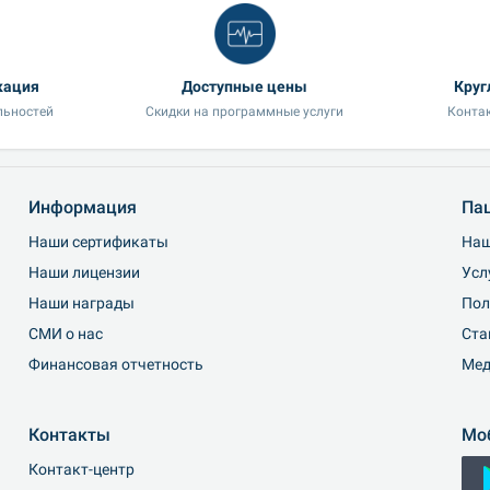
кация
Доступные цены
Круг
льностей
Скидки на программные услуги
Контак
Информация
Па
Наши сертификаты
Наш
Наши лицензии
Усл
Наши награды
Пол
СМИ о нас
Cта
Финансовая отчетность
Мед
Контакты
Мо
Контакт-центр