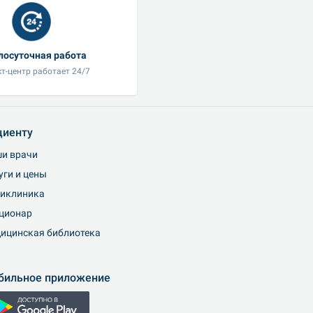
лосуточная работа
т-центр работает 24/7
циенту
и врачи
уги и цены
иклиника
ционар
ицинская библиотека
бильное приложение